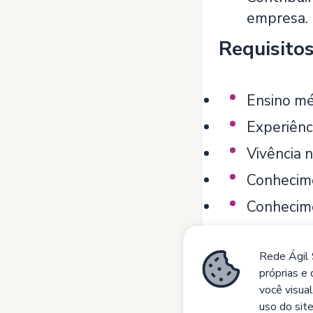
empresa.
Requisito
Ensino mé
Experiênc
Vivência 
Conhecime
Conhecime
Competên
Rede Ágil 
Proatividade
Re
próprias e 
você visual
uso do site