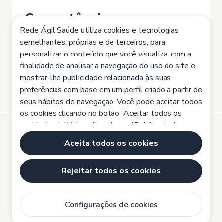
Competências
Rede Ágil Saúde utiliza cookies e tecnologias
Proatividade
Organização
semelhantes, próprias e de terceiros, para
Responsabilidade
Trabalho em equipe
personalizar o conteúdo que você visualiza, com a
finalidade de analisar a navegação do uso do site e
mostrar-lhe publicidade relacionada às suas
preferências com base em um perfil criado a partir de
seus hábitos de navegação. Você pode aceitar todos
os cookies clicando no botão 'Aceitar todos os
cookies', rejeitá-los clicando em 'Rejeitar todos os
cookies' ou configurá-los clicando em 'Configurações
Desenvolvido por
Aceita todos os cookies
de cookies'.
Política de cookies
Aviso legal
Rejeitar todos os cookies
Política de cookies
Política de Privacidade
Configurações de cookies
Configurações de cookies